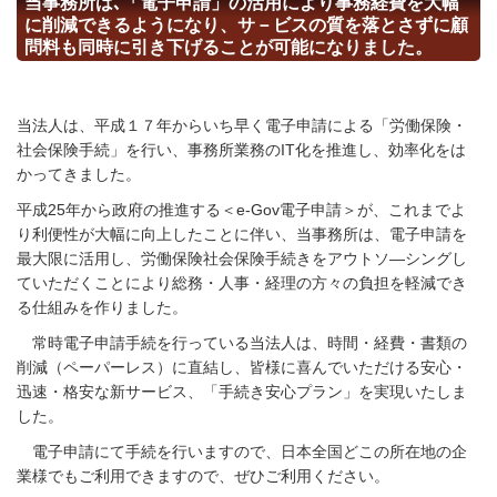
当事務所は､「電子申請」の活用により事務経費を大幅
に削減できるようになり、サ－ビスの質を落とさずに顧
問料も同時に引き下げることが可能になりました。
当法人は、平成１７年からいち早く電子申請による「労働保険・
社会保険手続」を行い、事務所業務の
IT
化を推進し、効率化をは
かってきました。
平成
25
年から政府の推進する＜
e-Gov
電子申請＞が、これまでよ
り利便性が大幅に向上したことに伴い、当事務所は、電子申請を
最大限に活用し、労働保険社会保険手続きをアウトソ―シングし
ていただくことにより総務・人事・経理の方々の負担を軽減でき
る仕組みを作りました。
常時電子申請手続を行っている当法人は、時間・経費・書類の
削減（ペーパーレス）に直結し、皆様に喜んでいただける安心・
迅速・格安な新サービス、「手続き安心プラン」を実現いたしま
した。
電子申請にて手続を行いますので、日本全国どこの所在地の企
業様でもご利用できますので、ぜひご利用ください。