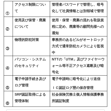
アクセス制限につい
管理者パスワードで管理し、暗号
て
化して社員情報とは別領域で管理
①
使用及び保管・廃棄
使用・保管・廃棄の流れを取扱規
について
程に定め、廃棄等の顧問先様への
②
通知
物理的防犯対策
事務所のあるビルがオートロック
方式で通常防犯カメラにより監視
③
中
パソコン・システム
NTT
の「
UTM
」及びファイヤーウ
のセキュリティ
ォール等不正アクセス遮断及び暗
④
号化
電子申請手続き及び
電子申請時に暗号化により送信
ログ管理
⑤
ＩＣ認証ログ歴の保存管理
SRP
認証取得による
社会保険労務士個人情報保護事務
管理体制
所認証制度
⑥