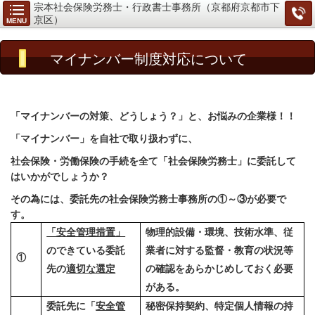
宗本社会保険労務士・行政書士事務所（京都府京都市下
京区）
MENU
マイナンバー制度対応につい
て
「マイナンバーの対策、どうしょう？」と、お悩みの企業様！！
「マイナンバー」を自社で取り扱わずに、
社会保険・労働保険の手続を全て「社会保険労務士」に委託して
はいかがでしょうか？
その為には、委託先の社会保険労務士事務所の①～③が必要で
す。
「安全管理措置」
物理的設備・環境、技術水準、従
のできている委託
業者に対する監督・教育の状況等
①
先の
適切な選定
の確認をあらかじめしておく必要
がある。
委託先に「
安全管
秘密保持契約、特定個人情報の持