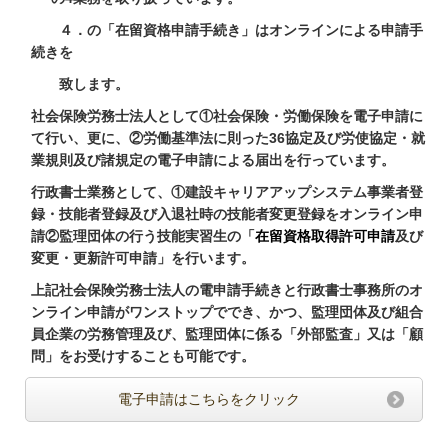
４．の
「在留資格申請手続き」はオンラインによる
申請手
続きを
致します。
社会保険労務士法人として①社会保険・労働保険を電子申請に
て行い、更に、②労働基準法に則った36協定及び労使協定・就
業規則及び諸規定の電子申請による届出を行っています。
行政書士業務として、①建設キャリアアップシステム事業者登
録・技能者登録及び入退社時の技能者変更登録をオンライン申
請②
監理団体の行う技能実習生の「
在留資格取得許可申請
及び
変更・更新許可申請」を行います。
上記社会保険労務士法人の電申請手続きと行政書士事務所のオ
ンライン申請が
ワンストップででき、かつ、監理団体及び組合
員企業の労務管理及び、監理団体に係る「外部監査」又は「顧
問」をお受けすることも可能です。
電子申請はこちらをクリック