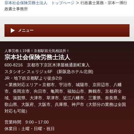
宗本社会保険労務士法人 トップページ
行政書士業務・宗本一博行
政書士事務所
メニュー
人事労務１19番！京都駅前元気相談所！
宗本社会保険労務士法人
600-8216 京都市下京区木津屋橋通新町東入
スタシオン スェリジェ6F (新阪急ホテル北側)
JR・地下鉄京都駅より徒歩2分
＜業務対応エリア＞
京都市、宇治市、城陽市、京田辺市、八幡
市、長岡京市、向日市、亀岡市、福知山市、舞鶴市、
京都府全
域、
滋賀県、大津市、草津市、近江八幡市、三重県、奈良県、和
歌山県、大阪府、大阪市、兵庫県、神戸市（大部分の業務は全国
対応も可能）
営業時間 9:00～17:00
休業日：土曜・日曜・祝日