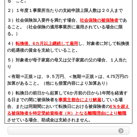
る こと。
２）１年度１事業所当たりの支給申請上限人数は２０人まで
３）社会保険加入要件を満たす場合、
社会保険の被保険者
であ
ること。（社会保険の適用事業所に雇用されている場合に限
る。）
４）
転換後、
6
カ月以上継続して雇用
し、対象者に対して転換後
の処遇後の賃金を支給していること。
５）対象者が母子家庭の母又は父子家庭の父の場合、１人当た
り
＜有期⇒正規＞は、９.５万円、＜無期⇒正規＞は、4.75万円の
加算があること。（他にも措置内容により加算あり）
６）転換日の前日から起算して
6
か月前の日から
1
年間を経過す
る日までの間に被保険者を
事業主都合により解雇
している場
合、または同期間において転換日における被保険者の
6
％を超え
る被保険者を特定受給資格者（
※
）となる離職理由により離職
させている場合、助成金は支給されません。