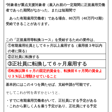
*対象者が重点支援対象者（雇入れ前の一定期間に正規雇用労働
者であった期間がなかった、または短期間で
あった有期雇用労働者）である場合、80万円（40万円×2期）
受給できることがあります。
この「正規雇用等転換コース」を
受給するための要件は、
①有期雇用社員として６ヶ月以上雇用する（雇用後３年以内
の者に限る）
②正社員に転換する
➂正社員に転換して６ヶ月雇用する
④転換以降６ヶ月の固定的賃金を、転換前６ヶ月間の賃金よ
り３％以上増額させていること
基本的にはこの４つを満たせば、支給申請が可能です。
そしてこれが何を表すかというと、
・すでに有期雇用労働者がいて、正社員にする予定がある
・これから新しく人を雇う予定があり、正社員にする予定