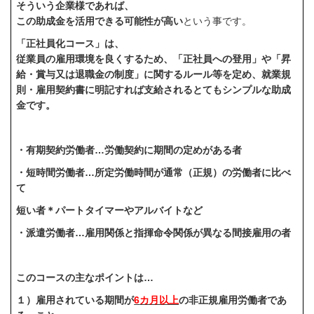
そういう企業様であれば、
この助成金を活用できる可能性が高い
という事です。
「正社員化コース」は、
従業員の雇用環境を良くするため、「正社員への登用」や「昇
給・賞与又は退職金の制度」に関するルール等を定め、就業規
則・雇用契約書に明記すれば支給されるとてもシンプルな助成
金です。
・有期契約労働者
…
労働契約に期間の定めがある者
・短時間労働者
…
所定労働時間が通常（正規）の労働者に比べ
て
短い者＊パートタイマーやアルバイトなど
・派遣労働者
…
雇用関係と指揮命令関係が異なる間接雇用の者
このコースの主なポイントは
…
１）雇用されている期間が
6
カ月以上
の非正規雇用労働者であ