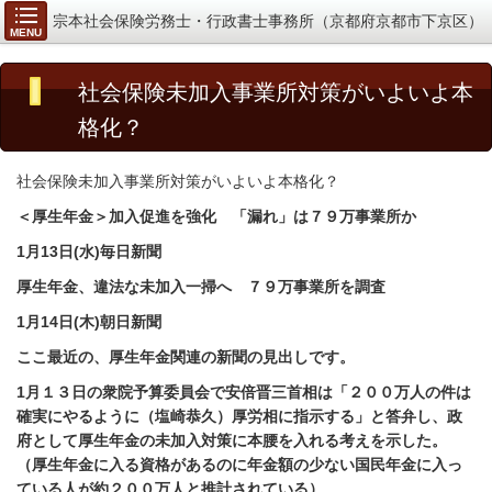
宗本社会保険労務士・行政書士事務所（京都府京都市下京区）
MENU
社会保険未加入事業所対策がいよいよ本
格化？
社会保険未加入事業所対策がいよいよ本格化？
＜厚生年金＞加入促進を強化 「漏れ」は７９万事業所か
1
月
13
日
(
水
)
毎日新聞
厚生年金、違法な未加入一掃へ ７９万事業所を調査
1
月
14
日
(
木
)
朝日新聞
ここ最近の、厚生年金関連の新聞の見出しです。
1
月１３日の衆院予算委員会で安倍晋三首相は「２００万人の件は
確実にやるように（塩崎恭久）厚労相に指示する」と答弁し、政
府として厚生年金の未加入対策に本腰を入れる考えを示した。
（厚生年金に入る資格があるのに年金額の少ない国民年金に入っ
ている人が約２００万人と推計されている）