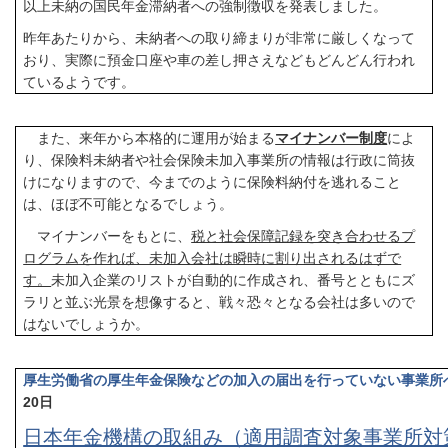
以上未納の国民年金滞納者への強制徴収を発表しました。
昨年あたりから、未納者への取り締まりが非常に厳しくなって
おり、実際に預金口座や車の差し押さえなどもどんどん行われ
ているようです。
また、来年から本格的に運用が始まる
マイナンバー制度
によ
り、保険料未納者や社会保険未加入事業所の情報は行政に筒抜
けになりますので、今までのように保険料納付を逃れること
は、ほぼ不可能となるでしょう。
マイナンバーをもとに、
税と社会保障記録を突き合わせるプ
ログラムを作れば、未加入会社は瞬時に割り出されるはずで
す。
未加入企業のリストが自動的に作成され、番号とともにズ
ラリと並ぶ光景を想像すると、戦々恐々となる会社は多いので
はないでしょうか。
厚生労働省の厚生年金保険などの加入の届出を行っていない事業所
20
日
日本年金機構の取組み（適用調査対象事業所対