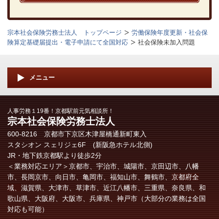
宗本社会保険労務士法人 トップページ
労働保険年度更新・社会保
険算定基礎届提出・電子申請にて全国対応
社会保険未加入問題
メニュー
人事労務１19番！京都駅前元気相談所！
宗本社会保険労務士法人
600-8216 京都市下京区木津屋橋通新町東入
スタシオン スェリジェ6F (新阪急ホテル北側)
JR・地下鉄京都駅より徒歩2分
＜業務対応エリア＞
京都市、宇治市、城陽市、京田辺市、八幡
市、長岡京市、向日市、亀岡市、福知山市、舞鶴市、
京都府全
域、
滋賀県、大津市、草津市、近江八幡市、三重県、奈良県、和
歌山県、大阪府、大阪市、兵庫県、神戸市（大部分の業務は全国
対応も可能）