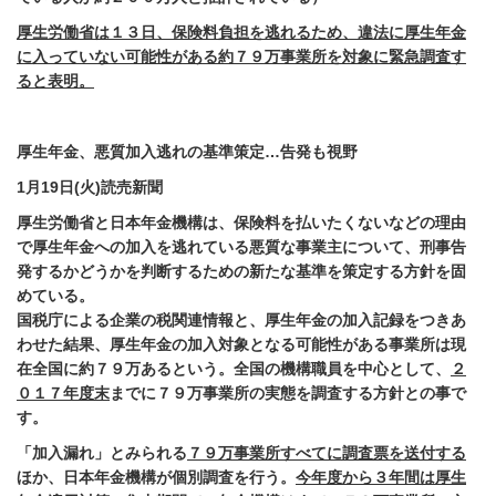
厚生労働省は１３日、保険料負担を逃れるため、違法に厚生年金
に入っていない可能性がある約７９万事業所を対象に緊急調査す
ると表明。
厚生年金、悪質加入逃れの基準策定…告発も視野
1
月
19
日
(
火
)
読売新聞
厚生労働省と日本年金機構は、保険料を払いたくないなどの理由
で厚生年金への加入を逃れている悪質な事業主について、刑事告
発するかどうかを判断するための新たな基準を策定する方針を固
めている。
国税庁による企業の税関連情報と、厚生年金の加入記録をつきあ
わせた結果、厚生年金の加入対象となる可能性がある事業所は現
在全国に約７９万あるという。全国の機構職員を中心として、
２
０１７年度末
までに７９万事業所の実態を調査する方針との事で
す。
「加入漏れ」とみられる
７９万事業所すべてに調査票を送付する
ほか、日本年金機構が個別調査を行う。
今年度から３年間は厚生