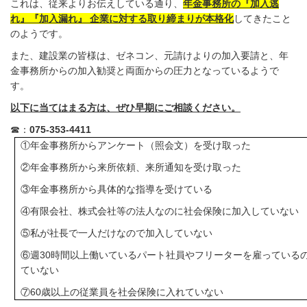
これは、従来よりお伝えしている通り、
年金事務所の『加入逃
れ』『加入漏れ』 企業に対する取り締まりが本格化
してきたこと
のようです。
また、建設業の皆様は、ゼネコン、元請けよりの加入要請と、年
金事務所からの加入勧奨と両面からの圧力となっているようで
す。
以下に当てはまる方は、ぜひ早期にご相談ください。
☎：
075-353-4411
①年金事務所からアンケート（照会文）を受け取った
②年金事務所から来所依頼、来所通知を受け取った
③年金事務所から具体的な指導を受けている
④有限会社、株式会社等の法人なのに社会保険に加入していない
⑤私が社長で一人だけなので加入していない
⑥週
30
時間以上働いているパート社員やフリーターを雇っている
ていない
⑦
60
歳以上の従業員を社会保険に入れていない