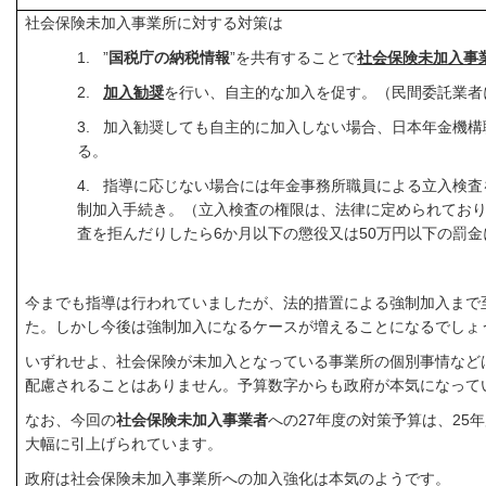
社会保険未加入事業所に対する対策は
1.
”
国税庁の納税情報
”
を共有することで
社会保険未加入事
2.
加入勧奨
を行い、自主的な加入を促す。（民間委託業者
3.
加入勧奨しても自主的に加入しない場合、日本年金機構
る。
4.
指導に応じない場合には年金事務所職員による立入検査
制加入手続き。（立入検査の権限は、法律に定められてお
査を拒んだりしたら
6
か月以下の懲役又は
50
万円以下の罰金
今までも指導は行われていましたが、法的措置による強制加入まで
た。しかし今後は強制加入になるケースが増えることになるでしょ
いずれせよ、社会保険が未加入となっている事業所の個別事情など
配慮されることはありません。予算数字からも政府が本気になって
なお、今回の
社会保険未加入事業者
への
27
年度の対策予算は、
25
年
大幅に引上げられています。
政府は社会保険未加入事業所への加入強化は本気のようです。