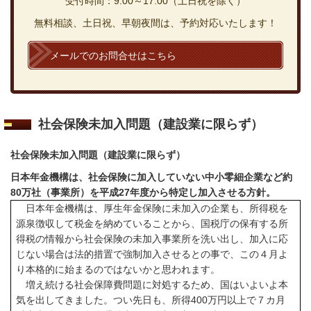
受付時間：9:00～17:00（土日祝を除く）
無料相談、土日祝、早朝夜間は、予約対応いたします！
メールでのお問合せはこちら
社会保険未加入問題（建設業に限らず）
社会保険未加入問題（建設業に限らず）
日本年金機構は、社会保険に加入していない中小零細企業など約
80
万社（事業所）を平成
27
年度から特定し加入させる方針
。
日本年金機構は、厚生年金保険に未加入の企業も、所得税を
源泉徴収して税金を納めていることから、国税庁の保有する所
得税の情報から社会保険の未加入事業所を洗い出し、加入に応
じない場合は法的措置で強制加入させるとの事で、この４月よ
り本格的に始まるのではないかと思われます。
増え続ける社会保障費問題に対処するため、国はいよいよ本
気を出してきました。つい先日も、所得
400
万円以上で７カ月