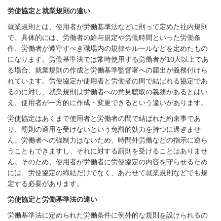
労使協定と就業規則の違い
就業規則とは、使用者が労働基準法などに則って定めた社内規則
で、具体的には、労働者の給与規定や労働時間といった労働条
件、労働者が遵守すべき職場内の規律やルールなどを定めたもの
になります。労働基準法では常時使用する労働者が
10
人以上であ
る場合、就業規則の作成と労働基準監督署への届出が義務付けら
れています。労使協定が使用者と労働者の間で結ばれる協定であ
るのに対し、就業規則は労働者への意見聴取の義務があるとはい
え、使用者が一方的に作成・変更できるという違いがあります。
労使協定はあくまで使用者と労働者の間で結ばれた約束事であ
り、罰則の適用を受けないという免罰的効力を持つに過ぎませ
ん。労働者への強制力はないため、時間外労働などの指示に逆ら
うこともできますし、それに対する罰則を受けることはありませ
ん。そのため、使用者が労働者に労使協定の内容を守らせるため
には、労使協定の締結だけでなく、あわせて就業規則などでも規
定する必要があります。
労使協定と労働基準法の違い
労働基準法に定められた労働条件に例外的な規則を設けられるの