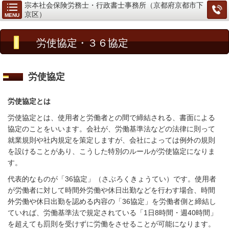
宗本社会保険労務士・行政書士事務所（京都府京都市下
京区）
MENU
労使協定・
３６協定
労使協定
労使協定とは
労使協定とは、使用者と労働者との間で締結される、書面による
協定のことをいいます。会社が、労働基準法などの法律に則って
就業規則や社内規定を策定しますが、会社によっては例外の規則
を設けることがあり、こうした特別のルールが労使協定になりま
す。
代表的なものが「
36
協定」（さぶろくきょうてい）です。使用者
が労働者に対して時間外労働や休日出勤などを行わす場合、時間
外労働や休日出勤を認める内容の「
36
協定」を労働者側と締結し
ていれば、労働基準法で規定されている「
1
日
8
時間・週
40
時間」
を超えても罰則を受けずに労働をさせることが可能になります。