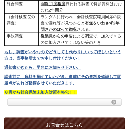
総合調査
4
年に
1
度程度
行われる調査で持参資料はおお
むね
2
年間分
（会計検査院の
ランダムに行われ、会計検査院職員同席の調
調査）
査で漏れ等が見つかると
有無をいわさず
2
年
間さかのぼって徴収
される。
事故調査
従業員からの申告
による調査で、加入できる
のに加入させてくれない等のとき
もし、調査がいやなのでどうしても代わりにいってほしいという
方は、当事
務所までお申し付けください！
通知書がきたら、早急にお知らせ下さい。
調査前に、資料を揃えていただき、事前にその資料を確認して問
題点があれば指摘させていただきます。
８月から社会保険未加入対策本格化！！
お問合せはこちら