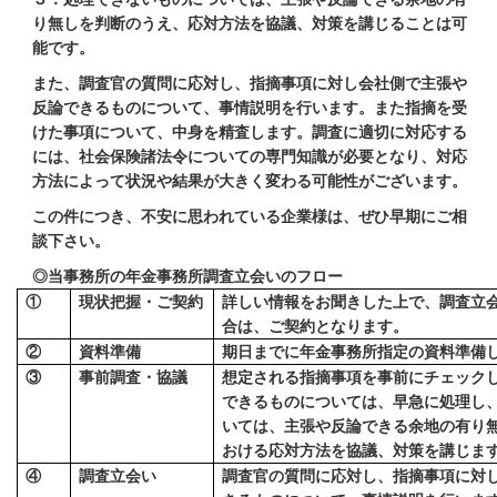
り無しを判断のうえ、応対方法を協議、対策を講じることは可
能です。
また、調査官の質問に応対し、指摘事項に対し会社側で主張や
反論できるものについて、事情説明を行います。また指摘を受
けた事項について、中身を精査します。調査に適切に対応する
には、社会保険諸法令についての専門知識が必要となり、対応
方法によって状況や結果が大きく変わる可能性がございます。
この件につき、不安に思われている企業様は、ぜひ早期にご相
談下さい。
◎当事務所の年金事務所調査立会いのフロー
①
現状把握・ご契約
詳しい情報をお聞きした上で、調査立
合は、ご契約となります。
②
資料準備
期日までに年金事務所指定の資料準備
③
事前調査・協議
想定される指摘事項を事前にチェック
できるものについては、早急に処理し
いては、主張や反論できる余地の有り
おける応対方法を協議、対策を講じま
④
調査立会い
調査官の質問に応対し、指摘事項に対