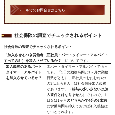
メールでのお問合せはこちら
社会保険の調査でチェックされるポイント
社会保険の調査でチェックされるポイント
「加入させるべき労働者（正社員・パートタイマー・アルバイト
すべて含む）を加入させているか？」
についてです。
加入義務のあるパート
①パートタイマー・アルバイトであっ
タイマー・アルバイト
ても、「
1
日の勤務時間と
1
ヶ月の勤務
を加入させているか？
日数がともに、正社員のおおむね
4
分
の
3
以上ある人」は社会保険加入義務
があります。（
給与の多い少ないは加
入要件とはなりません
）ですので、
1
日又は
1
ヶ月
のどちらかで
4
分の
3
未満
に労働時間を抑えておけば加入義務は
ないとされます。