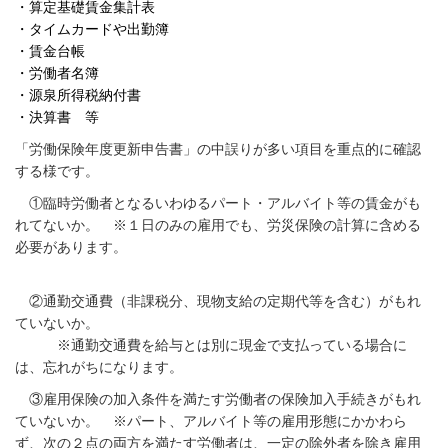
・算定基礎賃金集計表
・タイムカードや出勤簿
・賃金台帳
・労働者名簿
・源泉所得税納付書
・決算書 等
「労働保険
年度更新申告書
」の中誤りが多い項目を重点的に確認
する様です。
①臨時労働者となるいわゆるパート・アルバイト等の賃金がも
れてない
か。
※１日のみの雇用でも、労災保険の計算に含める
必要があります。
②通勤交通費（非課税分、現物支給の定期代等を含む）がもれ
ていないか。
※通勤交通費を給与とは別に現金で支払っている場合に
は、忘れがちに
な
ります。
③雇用保険の加入条件を満たす労働者の保険加入手続きがもれ
ていないか。
※パート、アルバイト等の雇用形態にかかわら
ず、次の２点の両方を満た
す労働者は、
一定の除外者を除き雇用