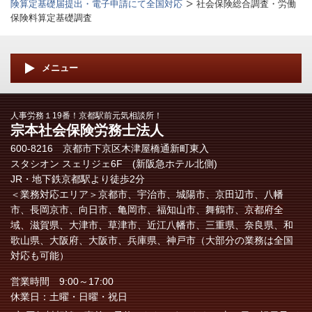
険算定基礎届提出・電子申請にて全国対応
社会保険総合調査・労働
保険料算定基礎調査
メニュー
人事労務１19番！京都駅前元気相談所！
宗本社会保険労務士法人
600-8216 京都市下京区木津屋橋通新町東入
スタシオン スェリジェ6F (新阪急ホテル北側)
JR・地下鉄京都駅より徒歩2分
＜業務対応エリア＞
京都市、宇治市、城陽市、京田辺市、八幡
市、長岡京市、向日市、亀岡市、福知山市、舞鶴市、
京都府全
域、
滋賀県、大津市、草津市、近江八幡市、三重県、奈良県、和
歌山県、大阪府、大阪市、兵庫県、神戸市（大部分の業務は全国
対応も可能）
営業時間 9:00～17:00
休業日：土曜・日曜・祝日