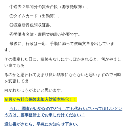
①過去２年間分の賃金台帳（源泉徴収簿）、
②タイムカード（出勤簿）、
③源泉所得税領収証書、
④労働者名簿・雇用契約書が必要です。
最後に、行政は一応、手順に添って依頼文章を出していま
す。
その指定した日に、連絡もなしにすっぽかされると、
何かやまし
い事でもあ
るのかと思われてあまり良い結果に
ならないと思いますので日時
を変更して
出
向かれたほうがよいと思います。
８月から社会保険未加入対策本格化！！
もし、調査がいやなのでどうしても代わりにいってほしいとい
う方は、
当事
務所までお申し付けください！
通知書がきたら、早急にお知らせ下さい。