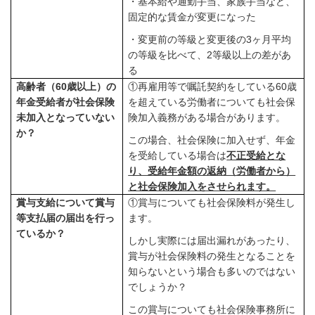
・基本給や通勤手当、家族手当など、
固定的な賃金が変更になった
・変更前の等級と変更後の
3
ヶ月平均
の等級を比べて、
2
等級以上の差があ
る
高齢者（
60
歳以上）の
①再雇用等で嘱託契約をしている
60
歳
年金受給者が社会保険
を超えている労働者についても社会保
未加入となっていない
険加入義務がある場合があります。
か？
この場合、社会保険に加入せず、年金
を受給している場合は
不正受給とな
り、受給年金額の返納（労働者から）
と社会保険加入をさせられます。
賞与支給について賞与
①賞与についても社会保険料が発生し
等支払届の届出を行っ
ます。
ているか？
しかし実際には届出漏れがあったり、
賞与が社会保険料の発生となることを
知らないという場合も多いのではない
でしょうか？
この賞与についても社会保険事務所に