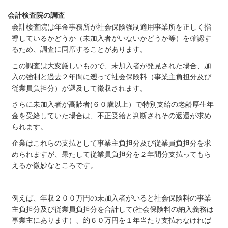
会計検査院の調査
会計検査院は年金事務所が社会保険強制適用事業所を正しく指
導しているかどうか（未加入者がいないかどうか等）を確認す
るため、調査に同席することがあります。
この調査は大変厳しいもので、未加入者が発見された場合、加
入の強制と過去２年間に遡って社会保険料（事業主負担分及び
従業員負担分）が遡及して徴収されます。
さらに未加入者が高齢者
(
６０歳以上）で特別支給の老齢厚生年
金を受給していた場合は、不正受給と判断されその返還が求め
られます。
企業はこれらの支払として事業主負担分及び従業員負担分を求
められますが、果たして従業員負担分を２年間分支払ってもら
えるか微妙なところです。
例えば、年収２００万円の未加入者がいると社会保険料の事業
主負担分及び従業員負担分を合計して
(
社会保険料の納入義務は
事業主にあります）、約６０万円を１年当たり支払わなければ