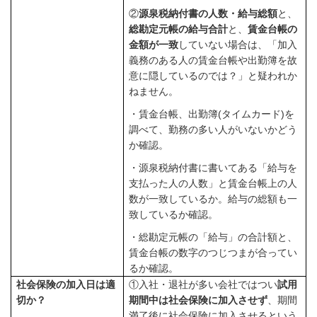
②
源泉税納付書の人数・給与総額
と、
総勘定元帳の給与合計
と、
賃金台帳の
金額が一致
していない場合は、「加入
義務のある人の賃金台帳や出勤簿を故
意に隠しているのでは？」と疑われか
ねません。
・賃金台帳、出勤簿
(
タイムカード
)
を
調べて、勤務の多い人がいないかどう
か確認。
・源泉税納付書に書いてある「給与を
支払った人の人数」と賃金台帳上の人
数が一致しているか。給与の総額も一
致しているか確認。
・総勘定元帳の「給与」の合計額と、
賃金台帳の数字のつじつまが合ってい
るか確認。
社会保険の加入日は適
①入社・退社が多い会社ではつい
試用
切か？
期間中は社会保険に加入させず
、期間
満了後に社会保険に加入させるという