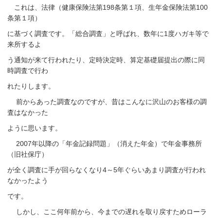
これは、法律（健康保険法第
198
条第１項、
生年金保険法第
100
条第１項）
に
基づく調査です。
「総合調査」と呼ばれ、数年に1度ハガキ等で
来所するよ
う
通知が来て行われたり、
定時決定時、算定基礎届提出の際に同
時調査で行わ
れ
たりします。
前からあった調査なのですが、昔はこんなに沢山の
お客様の調
査はなかった
ように思います。
2007
年以降の「年金記録問題」（消えた年金）で
年金事務所
（旧社保庁）
が全く調査に手が回らなくなり
4
～
5
年ぐらいあまり調査が行われ
なかったよう
です。
しかし、ここ何年前から、今までの遅れを取り戻すため
ローラ