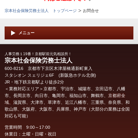
宗本社会保険労務士法人 トップページ
お問合せ
メニュー
人事労務１19番！京都駅前元気相談所！
宗本社会保険労務士法人
600-8216 京都市下京区木津屋橋通新町東入
スタシオン スェリジェ6F (新阪急ホテル北側)
JR・地下鉄京都駅より徒歩2分
＜業務対応エリア＞
京都市、宇治市、城陽市、京田辺市、八幡
市、長岡京市、向日市、亀岡市、福知山市、舞鶴市、
京都府全
域、
滋賀県、大津市、草津市、近江八幡市、三重県、奈良県、和
歌山県、大阪府、大阪市、兵庫県、神戸市（大部分の業務は全国
対応も可能）
営業時間 9:00～17:00
休業日：土曜・日曜・祝日